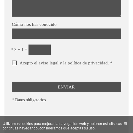
Cómo nos has conocido
*
3 + 1 =
Acepto el aviso legal y la política de privacidad.
*
ENVIAR
* Datos obligatorios
Utilizamos cookies para mejorar la navegación web y obtener estadísticas. Si
continuas navegando, consideramos que aceptas su uso.